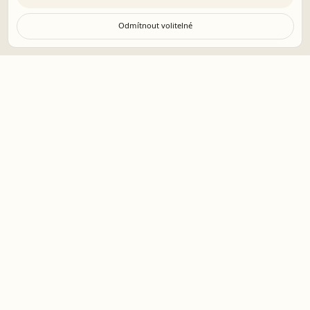
Odmítnout volitelné
Profesionální poradenství pro gastropodniky založené na
datech, analýze a měřitelných výsledcích.
+420 736 641 566
info@gastroporadenstvi.com
Štětínská 353/37, 181 00 Praha 8-Bohnice
SLUŽBY
HACCP