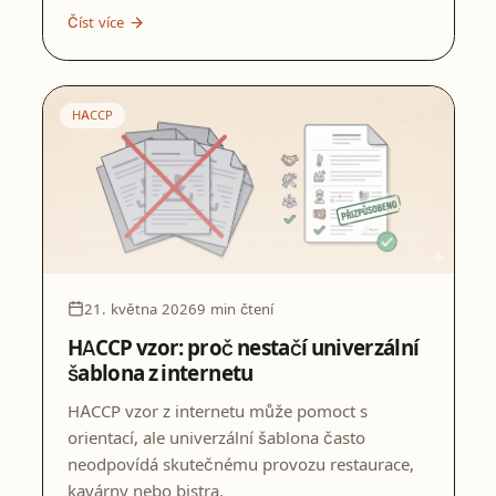
Číst více
HACCP
21. května 2026
9 min čtení
HACCP vzor: proč nestačí univerzální
šablona z internetu
HACCP vzor z internetu může pomoct s
orientací, ale univerzální šablona často
neodpovídá skutečnému provozu restaurace,
kavárny nebo bistra.