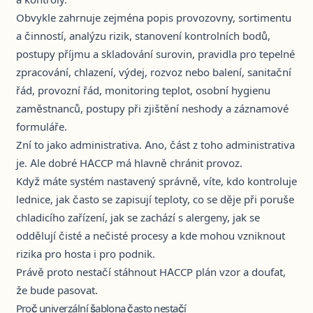
Obvykle zahrnuje zejména popis provozovny, sortimentu
a činností, analýzu rizik, stanovení kontrolních bodů,
postupy příjmu a skladování surovin, pravidla pro tepelné
zpracování, chlazení, výdej, rozvoz nebo balení, sanitační
řád, provozní řád, monitoring teplot, osobní hygienu
zaměstnanců, postupy při zjištění neshody a záznamové
formuláře.
Zní to jako administrativa. Ano, část z toho administrativa
je. Ale dobré HACCP má hlavně chránit provoz.
Když máte systém nastavený správně, víte, kdo kontroluje
lednice, jak často se zapisují teploty, co se děje při poruše
chladicího zařízení, jak se zachází s alergeny, jak se
oddělují čisté a nečisté procesy a kde mohou vzniknout
rizika pro hosta i pro podnik.
Právě proto nestačí stáhnout HACCP plán vzor a doufat,
že bude pasovat.
Proč univerzální šablona často nestačí