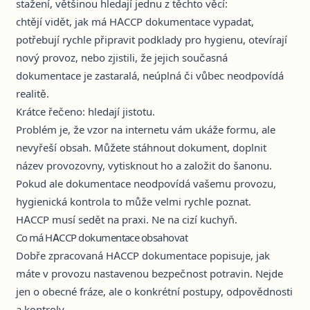
stažení, většinou hledají jednu z těchto věcí:
chtějí vidět, jak má HACCP dokumentace vypadat,
potřebují rychle připravit podklady pro hygienu, otevírají
nový provoz, nebo zjistili, že jejich současná
dokumentace je zastaralá, neúplná či vůbec neodpovídá
realitě.
Krátce řečeno: hledají jistotu.
Problém je, že vzor na internetu vám ukáže formu, ale
nevyřeší obsah. Můžete stáhnout dokument, doplnit
název provozovny, vytisknout ho a založit do šanonu.
Pokud ale dokumentace neodpovídá vašemu provozu,
hygienická kontrola to může velmi rychle poznat.
HACCP musí sedět na praxi. Ne na cizí kuchyň.
Co má HACCP dokumentace obsahovat
Dobře zpracovaná HACCP dokumentace popisuje, jak
máte v provozu nastavenou bezpečnost potravin. Nejde
jen o obecné fráze, ale o konkrétní postupy, odpovědnosti
a kontroly.