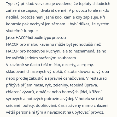
Typický příklad: ve vzoru je uvedeno, že teploty chladicích
zařízení se zapisují dvakrát denně. V provozu to ale nikdo
nedělá, protože není jasné kdo, kam a kdy zapisuje. Při
kontrole pak nechybí jen záznam. Chybí důkaz, že systém
skutečně funguje.
Jak se HACCP liší podle typu provozu
HACCP pro malou kavárnu může být jednodušší než
HACCP pro hotelovou kuchyni, ale to neznamená, že ho
lze vyřešit jedním staženým souborem.
V kavárně se často řeší mléko, dezerty, alergeny,
skladování chlazených výrobků, čistota kávovaru, výroba
nebo prodej zákusků a správné označování. V restauraci
přibývá příjem masa, ryb, zeleniny, tepelná úprava,
chlazení vývarů, omáček nebo hotových jídel, křížení
syrových a hotových potravin a výdej. V hotelu se řeší
snídaně, bufety, doplňování, čas strávený mimo chlazení,
větší personální tým a návaznost na ubytovací provoz.