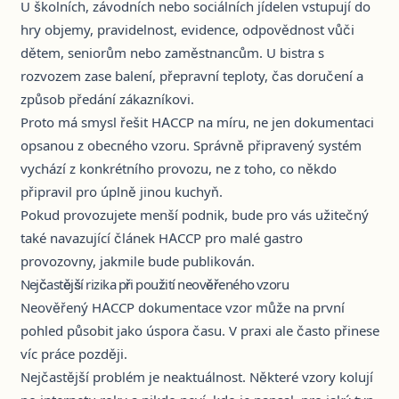
U školních, závodních nebo sociálních jídelen vstupují do
hry objemy, pravidelnost, evidence, odpovědnost vůči
dětem, seniorům nebo zaměstnancům. U bistra s
rozvozem zase balení, přepravní teploty, čas doručení a
způsob předání zákazníkovi.
Proto má smysl řešit
HACCP na míru
, ne jen dokumentaci
opsanou z obecného vzoru. Správně připravený systém
vychází z konkrétního provozu, ne z toho, co někdo
připravil pro úplně jinou kuchyň.
Pokud provozujete menší podnik, bude pro vás užitečný
také navazující článek
HACCP pro malé gastro
provozovny
, jakmile bude publikován.
Nejčastější rizika při použití neověřeného vzoru
Neověřený HACCP dokumentace vzor může na první
pohled působit jako úspora času. V praxi ale často přinese
víc práce později.
Nejčastější problém je neaktuálnost. Některé vzory kolují