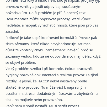
po internetu roky a nikdo neví, kdo je napsal, pro jaký typ
provozu vznikly a jestli odpovídají současným
požadavkům. Další problém je příliš obecný text.
Dokumentace může popisovat procesy, které vůbec
neděláte, a naopak vynechat činnosti, které jsou pro vás
zásadní.
Rizikové je také slepé kopírování formulářů. Provoz pak
sbírá záznamy, které nikdo nevyhodnocuje, zatímco
důležité kontroly chybí. Zaměstnanci nevědí, proč se
záznamy vedou, kdo za ně odpovídá a co mají dělat, když
se objeví problém.
Velký problém vzniká i při kontrole. Pokud pracovník
hygieny porovná dokumentaci s realitou provozu a zjistí
rozdíly, je jasné, že HACCP nebyl nastavený podle
skutečného provozu. To může vést k nápravným
opatřením, stresu, dodatečným úpravám a zbytečnému
tlaku na majitele nebo provozního.
Papír sám o sobě nestačí. Musí sedět proces.