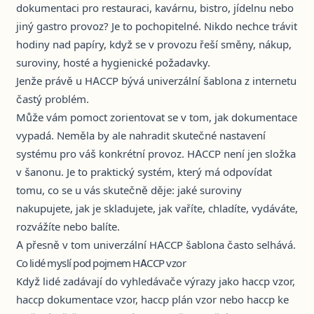
dokumentaci pro restauraci, kavárnu, bistro, jídelnu nebo
jiný gastro provoz? Je to pochopitelné. Nikdo nechce trávit
hodiny nad papíry, když se v provozu řeší směny, nákup,
suroviny, hosté a hygienické požadavky.
Jenže právě u HACCP bývá univerzální šablona z internetu
častý problém.
Může vám pomoct zorientovat se v tom, jak dokumentace
vypadá. Neměla by ale nahradit skutečné nastavení
systému pro váš konkrétní provoz. HACCP není jen složka
v šanonu. Je to praktický systém, který má odpovídat
tomu, co se u vás skutečně děje: jaké suroviny
nakupujete, jak je skladujete, jak vaříte, chladíte, vydáváte,
rozvážíte nebo balíte.
A přesně v tom univerzální HACCP šablona často selhává.
Co lidé myslí pod pojmem HACCP vzor
Když lidé zadávají do vyhledávače výrazy jako haccp vzor,
haccp dokumentace vzor, haccp plán vzor nebo haccp ke