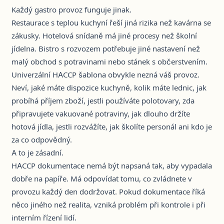
Každý gastro provoz funguje jinak.
Restaurace s teplou kuchyní řeší jiná rizika než kavárna se
zákusky. Hotelová snídaně má jiné procesy než školní
jídelna. Bistro s rozvozem potřebuje jiné nastavení než
malý obchod s potravinami nebo stánek s občerstvením.
Univerzální HACCP šablona obvykle nezná váš provoz.
Neví, jaké máte dispozice kuchyně, kolik máte lednic, jak
probíhá příjem zboží, jestli používáte polotovary, zda
připravujete vakuované potraviny, jak dlouho držíte
hotová jídla, jestli rozvážíte, jak školíte personál ani kdo je
za co odpovědný.
A to je zásadní.
HACCP dokumentace nemá být napsaná tak, aby vypadala
dobře na papíře. Má odpovídat tomu, co zvládnete v
provozu každý den dodržovat. Pokud dokumentace říká
něco jiného než realita, vzniká problém při kontrole i při
interním řízení lidí.