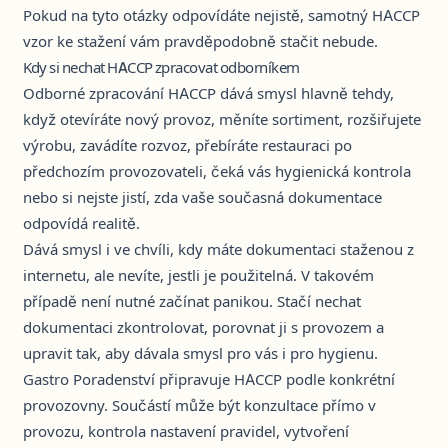
Pokud na tyto otázky odpovídáte nejistě, samotný HACCP
vzor ke stažení vám pravděpodobně stačit nebude.
Kdy si nechat HACCP zpracovat odborníkem
Odborné zpracování HACCP dává smysl hlavně tehdy,
když otevíráte nový provoz, měníte sortiment, rozšiřujete
výrobu, zavádíte rozvoz, přebíráte restauraci po
předchozím provozovateli, čeká vás hygienická kontrola
nebo si nejste jistí, zda vaše současná dokumentace
odpovídá realitě.
Dává smysl i ve chvíli, kdy máte dokumentaci staženou z
internetu, ale nevíte, jestli je použitelná. V takovém
případě není nutné začínat panikou. Stačí nechat
dokumentaci zkontrolovat, porovnat ji s provozem a
upravit tak, aby dávala smysl pro vás i pro hygienu.
Gastro Poradenství připravuje HACCP podle konkrétní
provozovny. Součástí může být konzultace přímo v
provozu, kontrola nastavení pravidel, vytvoření